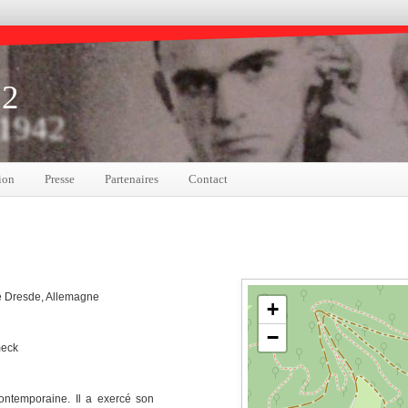
12
 1942
ion
Presse
Partenaires
Contact
e Dresde, Allemagne
+
−
meck
ontemporaine. Il a exercé son