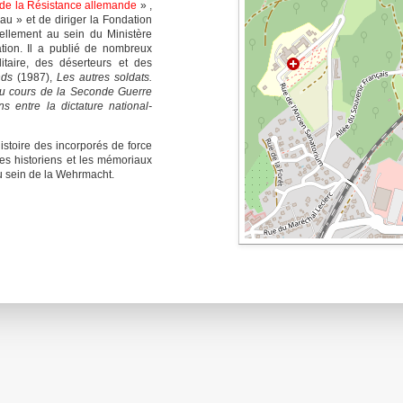
de la Résistance allemande
» ,
u » et de diriger la Fondation
uellement au sein du Ministère
tion. Il a publié de nombreux
litaire, des déserteurs et des
nds
(1987),
Les autres soldats.
au cours de la Seconde Guerre
 entre la dictature national-
stoire des incorporés de force
es historiens et les mémoriaux
au sein de la Wehrmacht.