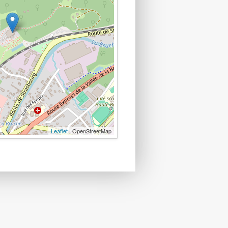
Leaflet
| OpenStreetMap