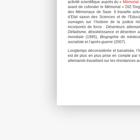
activité scientifique auprès du «
Mémorial 
avant de cofonder le Mémorial « DIZ-Torga
des Mémoriaux de Saxe. Il travaille act
d’Etat saxon des Sciences et de l’Educa
ouvrages sur l’histoire de la justice mi
incorporés de force :
Déserteurs allema
Défaitisme, désobéissance et désertion 
mondiale
(1995),
Biographie de médecins
socialiste et l’après-guerre
(2007).
Longtemps déconsidérée et banalisée, l’hi
est de plus en plus prise en compte par l
allemands travaillant sur les résistances 