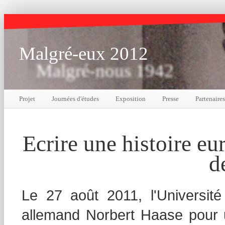
Malgré-eux 2012
Malgré-nous 1942
Projet
Journées d'études
Exposition
Presse
Partenaires
Ecrire une histoire eu
d
Le 27 août 2011, l'Université 
allemand Norbert Haase pour u